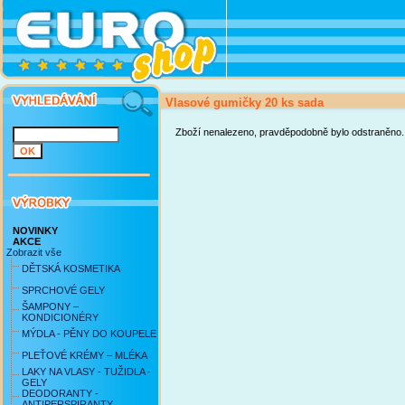
Vlasové gumičky 20 ks sada
Zboží nenalezeno, pravděpodobně bylo odstraněno.
NOVINKY
AKCE
Zobrazit vše
DĚTSKÁ KOSMETIKA
SPRCHOVÉ GELY
ŠAMPONY –
KONDICIONÉRY
MÝDLA - PĚNY DO KOUPELE
PLEŤOVÉ KRÉMY – MLÉKA
LAKY NA VLASY - TUŽIDLA -
GELY
DEODORANTY -
ANTIPERSPIRANTY