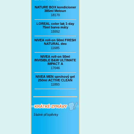
NATURE BOX kondicioner
385ml Meloun
18170
LOREAL color lak 1-day
75ml barva máty
15552
NIVEA roll-on 50ml FRESH
NATURAL deo
11685
NIVEA roll-on 50ml
INVISIBLE B&W ULTIMATE
IMPACT A
17046
NIVEA MEN sprchový gel
250ml ACTIVE CLEAN
11893
žádné příspěvky