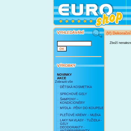
(V) Dekorační
Zboží nenalez
NOVINKY
AKCE
Zobrazit vše
DĚTSKÁ KOSMETIKA
SPRCHOVÉ GELY
ŠAMPONY –
KONDICIONÉRY
MÝDLA - PĚNY DO KOUPELE
PLEŤOVÉ KRÉMY – MLÉKA
LAKY NA VLASY - TUŽIDLA -
GELY
DEODORANTY -
ANTIPERSPIRANTY