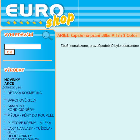
ARIEL kapsle na praní 38ks All in 1 Color
Zboží nenalezeno, pravděpodobně bylo odstraněno.
NOVINKY
AKCE
Zobrazit vše
DĚTSKÁ KOSMETIKA
SPRCHOVÉ GELY
ŠAMPONY –
KONDICIONÉRY
MÝDLA - PĚNY DO KOUPELE
PLEŤOVÉ KRÉMY – MLÉKA
LAKY NA VLASY - TUŽIDLA -
GELY
DEODORANTY -
ANTIPERSPIRANTY