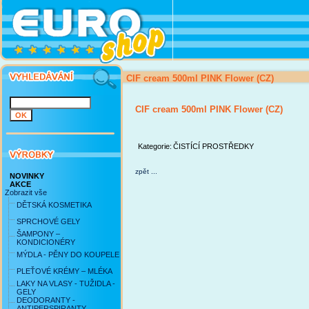
CIF cream 500ml PINK Flower (CZ)
CIF cream 500ml PINK Flower (CZ)
Kategorie:
ČISTÍCÍ PROSTŘEDKY
zpět ...
NOVINKY
AKCE
Zobrazit vše
DĚTSKÁ KOSMETIKA
SPRCHOVÉ GELY
ŠAMPONY –
KONDICIONÉRY
MÝDLA - PĚNY DO KOUPELE
PLEŤOVÉ KRÉMY – MLÉKA
LAKY NA VLASY - TUŽIDLA -
GELY
DEODORANTY -
ANTIPERSPIRANTY