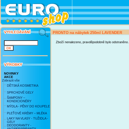
PRONTO na nábytek 250ml LAVENDER
Zboží nenalezeno, pravděpodobně bylo odstraněno.
NOVINKY
AKCE
Zobrazit vše
DĚTSKÁ KOSMETIKA
SPRCHOVÉ GELY
ŠAMPONY –
KONDICIONÉRY
MÝDLA - PĚNY DO KOUPELE
PLEŤOVÉ KRÉMY – MLÉKA
LAKY NA VLASY - TUŽIDLA -
GELY
DEODORANTY -
ANTIPERSPIRANTY