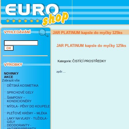
JAR PLATINUM kapsle do myčky 125ks
JAR PLATINUM kapsle do myčky 125ks
Kategorie:
ČISTÍCÍ PROSTŘEDKY
zpět ...
NOVINKY
AKCE
Zobrazit vše
DĚTSKÁ KOSMETIKA
SPRCHOVÉ GELY
ŠAMPONY –
KONDICIONÉRY
MÝDLA - PĚNY DO KOUPELE
PLEŤOVÉ KRÉMY – MLÉKA
LAKY NA VLASY - TUŽIDLA -
GELY
DEODORANTY -
ANTIPERSPIRANTY