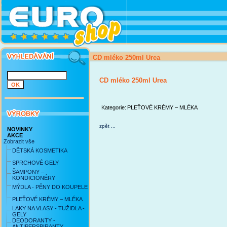
CD mléko 250ml Urea
CD mléko 250ml Urea
Kategorie:
PLEŤOVÉ KRÉMY – MLÉKA
zpět ...
NOVINKY
AKCE
Zobrazit vše
DĚTSKÁ KOSMETIKA
SPRCHOVÉ GELY
ŠAMPONY –
KONDICIONÉRY
MÝDLA - PĚNY DO KOUPELE
PLEŤOVÉ KRÉMY – MLÉKA
LAKY NA VLASY - TUŽIDLA -
GELY
DEODORANTY -
ANTIPERSPIRANTY