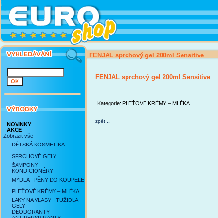
FENJAL sprchový gel 200ml Sensitive
FENJAL sprchový gel 200ml Sensitive
Kategorie:
PLEŤOVÉ KRÉMY – MLÉKA
zpět ...
NOVINKY
AKCE
Zobrazit vše
DĚTSKÁ KOSMETIKA
SPRCHOVÉ GELY
ŠAMPONY –
KONDICIONÉRY
MÝDLA - PĚNY DO KOUPELE
PLEŤOVÉ KRÉMY – MLÉKA
LAKY NA VLASY - TUŽIDLA -
GELY
DEODORANTY -
ANTIPERSPIRANTY