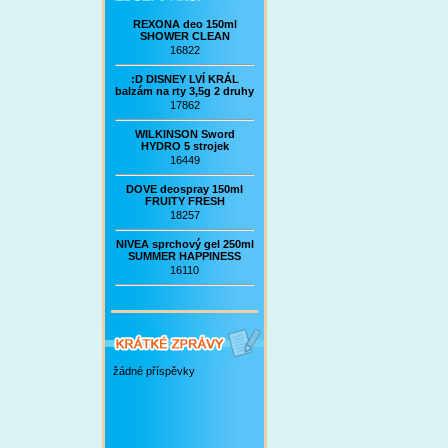
REXONA deo 150ml
SHOWER CLEAN
16822
:D DISNEY LVÍ KRÁL
balzám na rty 3,5g 2 druhy
17862
WILKINSON Sword
HYDRO 5 strojek
16449
DOVE deospray 150ml
FRUITY FRESH
18257
NIVEA sprchový gel 250ml
SUMMER HAPPINESS
16110
žádné příspěvky