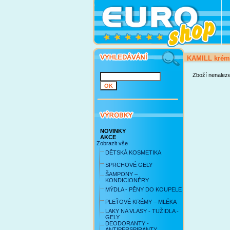
KAMILL krém 
Zboží nenalez
NOVINKY
AKCE
Zobrazit vše
DĚTSKÁ KOSMETIKA
SPRCHOVÉ GELY
ŠAMPONY –
KONDICIONÉRY
MÝDLA - PĚNY DO KOUPELE
PLEŤOVÉ KRÉMY – MLÉKA
LAKY NA VLASY - TUŽIDLA -
GELY
DEODORANTY -
ANTIPERSPIRANTY