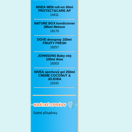
NIVEA MEN roll-on 50ml
PROTECT&CARE AP
14411
NATURE BOX kondicioner
385ml Meloun
18170
DOVE deospray 150ml
FRUITY FRESH
18257
JOHNSONS Baby olej
100ml Aloe
18303
NIVEA sprchový gel 250ml
CREME COCONUT &
JOJOBA
11543
žádné příspěvky