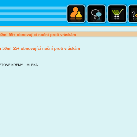
0ml 55+ obnovující noční proti vráskám
 50ml 55+ obnovující noční proti vráskám
EŤOVÉ KRÉMY – MLÉKA