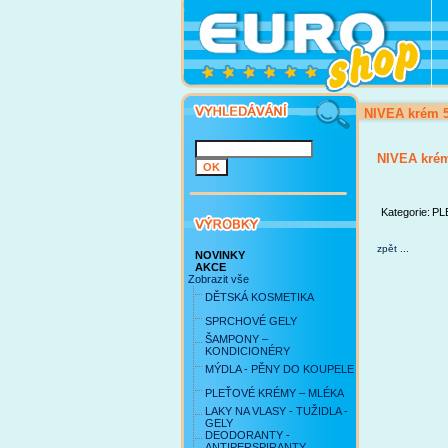
NIVEA krém 5
NIVEA krém
Kategorie:
PL
zpět ...
NOVINKY
AKCE
Zobrazit vše
DĚTSKÁ KOSMETIKA
SPRCHOVÉ GELY
ŠAMPONY –
KONDICIONÉRY
MÝDLA - PĚNY DO KOUPELE
PLEŤOVÉ KRÉMY – MLÉKA
LAKY NA VLASY - TUŽIDLA -
GELY
DEODORANTY -
ANTIPERSPIRANTY