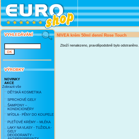
NIVEA krém 50ml denní Rose Touch
Zboží nenalezeno, pravděpodobně bylo odstraněno.
NOVINKY
AKCE
Zobrazit vše
DĚTSKÁ KOSMETIKA
SPRCHOVÉ GELY
ŠAMPONY –
KONDICIONÉRY
MÝDLA - PĚNY DO KOUPELE
PLEŤOVÉ KRÉMY – MLÉKA
LAKY NA VLASY - TUŽIDLA -
GELY
DEODORANTY -
ANTIPERSPIRANTY