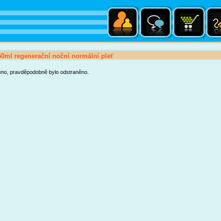
0ml regenerační noční normální pleť
eno, pravděpodobně bylo odstraněno.