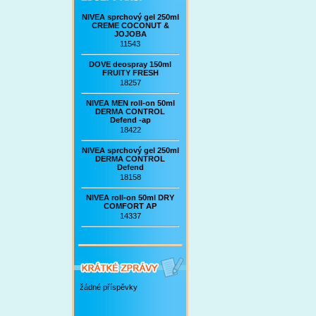
NIVEA sprchový gel 250ml
CREME COCONUT &
JOJOBA
11543
DOVE deospray 150ml
FRUITY FRESH
18257
NIVEA MEN roll-on 50ml
DERMA CONTROL
Defend -ap
18422
NIVEA sprchový gel 250ml
DERMA CONTROL
Defend
18158
NIVEA roll-on 50ml DRY
COMFORT AP
14337
žádné příspěvky