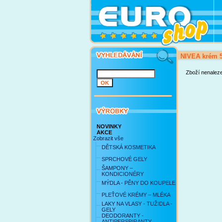
NIVEA krém 5
Zboží nenalez
NOVINKY
AKCE
Zobrazit vše
DĚTSKÁ KOSMETIKA
SPRCHOVÉ GELY
ŠAMPONY –
KONDICIONÉRY
MÝDLA - PĚNY DO KOUPELE
PLEŤOVÉ KRÉMY – MLÉKA
LAKY NA VLASY - TUŽIDLA -
GELY
DEODORANTY -
ANTIPERSPIRANTY