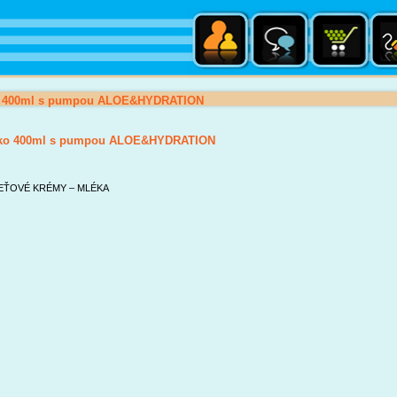
o 400ml s pumpou ALOE&HYDRATION
ko 400ml s pumpou ALOE&HYDRATION
EŤOVÉ KRÉMY – MLÉKA