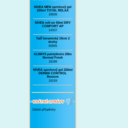
NIVEA MEN sprchový gel
250ml TOTAL RELAX
18006
NIVEA roll-on 50ml DRY
COMFORT AP
14337
Talíř keramický 19cm 2
druhy
60905
ALWAYS pantyliners 20ks
Normal Fresh
18188
NIVEA sprchový gel 250ml
DERMA CONTROL
Restore
18159
žádné příspěvky