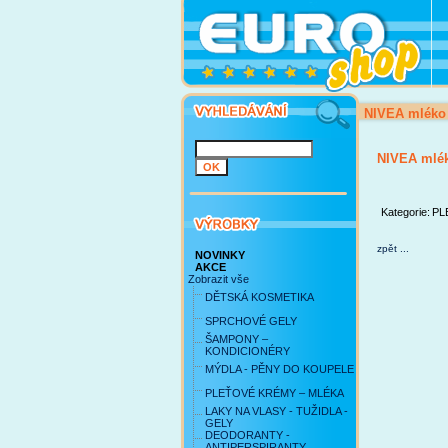
NIVEA mlék
NIVEA mlé
Kategorie:
PL
zpět ...
NOVINKY
AKCE
Zobrazit vše
DĚTSKÁ KOSMETIKA
SPRCHOVÉ GELY
ŠAMPONY –
KONDICIONÉRY
MÝDLA - PĚNY DO KOUPELE
PLEŤOVÉ KRÉMY – MLÉKA
LAKY NA VLASY - TUŽIDLA -
GELY
DEODORANTY -
ANTIPERSPIRANTY