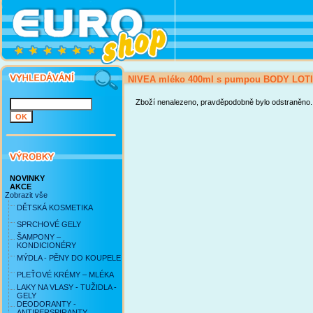
NIVEA mléko 400ml s pumpou BODY LOTI
Zboží nenalezeno, pravděpodobně bylo odstraněno.
NOVINKY
AKCE
Zobrazit vše
DĚTSKÁ KOSMETIKA
SPRCHOVÉ GELY
ŠAMPONY –
KONDICIONÉRY
MÝDLA - PĚNY DO KOUPELE
PLEŤOVÉ KRÉMY – MLÉKA
LAKY NA VLASY - TUŽIDLA -
GELY
DEODORANTY -
ANTIPERSPIRANTY