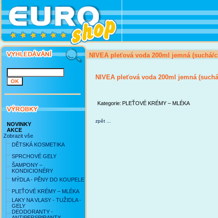
NIVEA pleťová voda 200ml jemná (suchá/ci
NIVEA pleťová voda 200ml jemná (suchá/
Kategorie:
PLEŤOVÉ KRÉMY – MLÉKA
zpět ...
NOVINKY
AKCE
Zobrazit vše
DĚTSKÁ KOSMETIKA
SPRCHOVÉ GELY
ŠAMPONY –
KONDICIONÉRY
MÝDLA - PĚNY DO KOUPELE
PLEŤOVÉ KRÉMY – MLÉKA
LAKY NA VLASY - TUŽIDLA -
GELY
DEODORANTY -
ANTIPERSPIRANTY