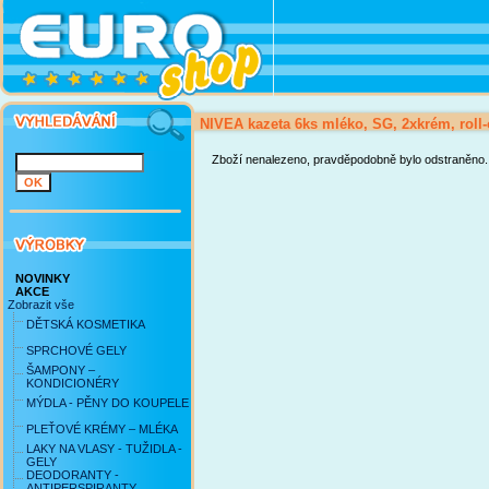
NIVEA kazeta 6ks mléko, SG, 2xkrém, roll
Zboží nenalezeno, pravděpodobně bylo odstraněno.
NOVINKY
AKCE
Zobrazit vše
DĚTSKÁ KOSMETIKA
SPRCHOVÉ GELY
ŠAMPONY –
KONDICIONÉRY
MÝDLA - PĚNY DO KOUPELE
PLEŤOVÉ KRÉMY – MLÉKA
LAKY NA VLASY - TUŽIDLA -
GELY
DEODORANTY -
ANTIPERSPIRANTY