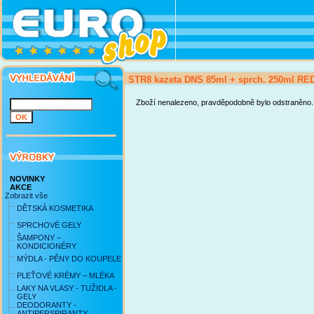
STR8 kazeta DNS 85ml + sprch. 250ml R
Zboží nenalezeno, pravděpodobně bylo odstraněno.
NOVINKY
AKCE
Zobrazit vše
DĚTSKÁ KOSMETIKA
SPRCHOVÉ GELY
ŠAMPONY –
KONDICIONÉRY
MÝDLA - PĚNY DO KOUPELE
PLEŤOVÉ KRÉMY – MLÉKA
LAKY NA VLASY - TUŽIDLA -
GELY
DEODORANTY -
ANTIPERSPIRANTY