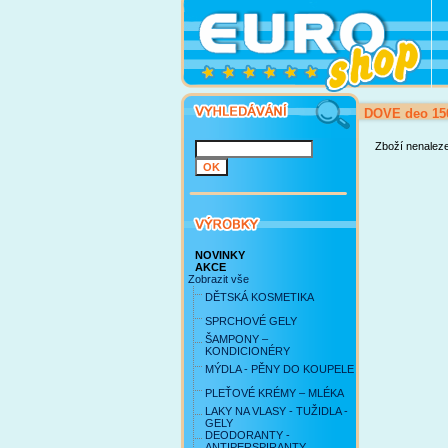
DOVE deo 15
Zboží nenalez
NOVINKY
AKCE
Zobrazit vše
DĚTSKÁ KOSMETIKA
SPRCHOVÉ GELY
ŠAMPONY –
KONDICIONÉRY
MÝDLA - PĚNY DO KOUPELE
PLEŤOVÉ KRÉMY – MLÉKA
LAKY NA VLASY - TUŽIDLA -
GELY
DEODORANTY -
ANTIPERSPIRANTY