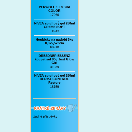
PERWOLL 1 Ltr. 20d
COLOR
17966
NIVEA sprchový gel 250ml
CREME SOFT
11539
Houbičky na nádobí 6ks
8,5x5,5x3cm
60910
DRESDNER ESSENZ
koupel.sůl 80g Just Glow
Girl
41039
NIVEA sprchový gel 250ml
DERMA CONTROL
Restore
18159
žádné příspěvky