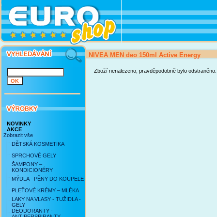
NIVEA MEN deo 150ml Active Energy
Zboží nenalezeno, pravděpodobně bylo odstraněno.
NOVINKY
AKCE
Zobrazit vše
DĚTSKÁ KOSMETIKA
SPRCHOVÉ GELY
ŠAMPONY –
KONDICIONÉRY
MÝDLA - PĚNY DO KOUPELE
PLEŤOVÉ KRÉMY – MLÉKA
LAKY NA VLASY - TUŽIDLA -
GELY
DEODORANTY -
ANTIPERSPIRANTY