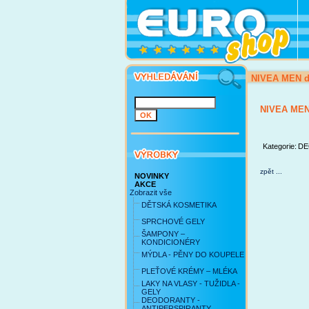
NIVEA MEN d
NIVEA MEN
Kategorie:
DE
zpět ...
NOVINKY
AKCE
Zobrazit vše
DĚTSKÁ KOSMETIKA
SPRCHOVÉ GELY
ŠAMPONY –
KONDICIONÉRY
MÝDLA - PĚNY DO KOUPELE
PLEŤOVÉ KRÉMY – MLÉKA
LAKY NA VLASY - TUŽIDLA -
GELY
DEODORANTY -
ANTIPERSPIRANTY