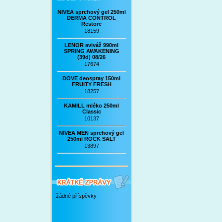
NIVEA sprchový gel 250ml
DERMA CONTROL
Restore
18159
LENOR aviváž 990ml
SPRING AWAKENING
(39d) 08/26
17674
DOVE deospray 150ml
FRUITY FRESH
18257
KAMILL mléko 250ml
Classic
10137
NIVEA MEN sprchový gel
250ml ROCK SALT
13897
žádné příspěvky