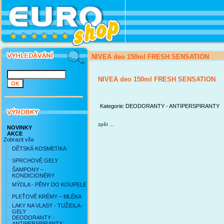
NIVEA deo 150ml FRESH SENSATION
NIVEA deo 150ml FRESH SENSATION
Kategorie:
DEODORANTY - ANTIPERSPIRANTY
zpět ...
NOVINKY
AKCE
Zobrazit vše
DĚTSKÁ KOSMETIKA
SPRCHOVÉ GELY
ŠAMPONY –
KONDICIONÉRY
MÝDLA - PĚNY DO KOUPELE
PLEŤOVÉ KRÉMY – MLÉKA
LAKY NA VLASY - TUŽIDLA -
GELY
DEODORANTY -
ANTIPERSPIRANTY