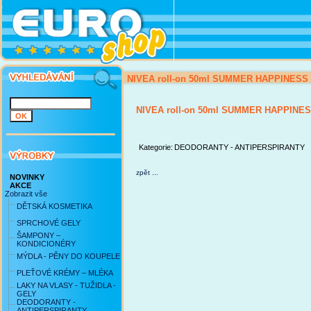
NIVEA roll-on 50ml SUMMER HAPPINESS
NIVEA roll-on 50ml SUMMER HAPPINES
Kategorie:
DEODORANTY - ANTIPERSPIRANTY
zpět ...
NOVINKY
AKCE
Zobrazit vše
DĚTSKÁ KOSMETIKA
SPRCHOVÉ GELY
ŠAMPONY –
KONDICIONÉRY
MÝDLA - PĚNY DO KOUPELE
PLEŤOVÉ KRÉMY – MLÉKA
LAKY NA VLASY - TUŽIDLA -
GELY
DEODORANTY -
ANTIPERSPIRANTY