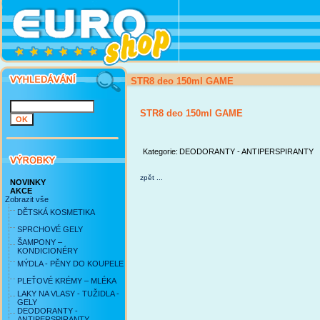
STR8 deo 150ml GAME
STR8 deo 150ml GAME
Kategorie:
DEODORANTY - ANTIPERSPIRANTY
zpět ...
NOVINKY
AKCE
Zobrazit vše
DĚTSKÁ KOSMETIKA
SPRCHOVÉ GELY
ŠAMPONY –
KONDICIONÉRY
MÝDLA - PĚNY DO KOUPELE
PLEŤOVÉ KRÉMY – MLÉKA
LAKY NA VLASY - TUŽIDLA -
GELY
DEODORANTY -
ANTIPERSPIRANTY