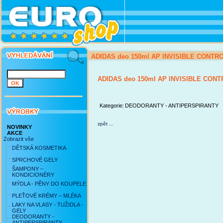
ADIDAS deo 150ml AP INVISIBLE CONTR
ADIDAS deo 150ml AP INVISIBLE CON
Kategorie:
DEODORANTY - ANTIPERSPIRANTY
zpět ...
NOVINKY
AKCE
Zobrazit vše
DĚTSKÁ KOSMETIKA
SPRCHOVÉ GELY
ŠAMPONY –
KONDICIONÉRY
MÝDLA - PĚNY DO KOUPELE
PLEŤOVÉ KRÉMY – MLÉKA
LAKY NA VLASY - TUŽIDLA -
GELY
DEODORANTY -
ANTIPERSPIRANTY