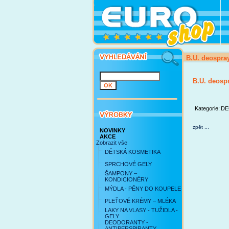
B.U. deospr
B.U. deos
Kategorie:
DE
zpět ...
NOVINKY
AKCE
Zobrazit vše
DĚTSKÁ KOSMETIKA
SPRCHOVÉ GELY
ŠAMPONY –
KONDICIONÉRY
MÝDLA - PĚNY DO KOUPELE
PLEŤOVÉ KRÉMY – MLÉKA
LAKY NA VLASY - TUŽIDLA -
GELY
DEODORANTY -
ANTIPERSPIRANTY