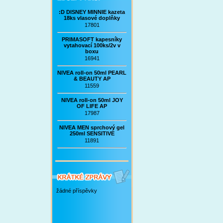
:D DISNEY MINNIE kazeta
18ks vlasové doplňky
17801
PRIMASOFT kapesníky
vytahovací 100ks/2v v
boxu
16941
NIVEA roll-on 50ml PEARL
& BEAUTY AP
11559
NIVEA roll-on 50ml JOY
OF LIFE AP
17987
NIVEA MEN sprchový gel
250ml SENSITIVE
11891
žádné příspěvky