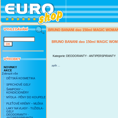
BRUNO BANANI deo 150ml MAGIC WOMA
BRUNO BANANI deo 150ml MAGIC WO
Kategorie:
DEODORANTY - ANTIPERSPIRANTY
zpět ...
NOVINKY
AKCE
Zobrazit vše
DĚTSKÁ KOSMETIKA
SPRCHOVÉ GELY
ŠAMPONY –
KONDICIONÉRY
MÝDLA - PĚNY DO KOUPELE
PLEŤOVÉ KRÉMY – MLÉKA
LAKY NA VLASY - TUŽIDLA -
GELY
DEODORANTY -
ANTIPERSPIRANTY