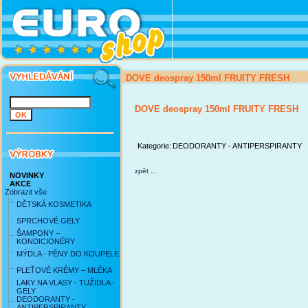
DOVE deospray 150ml FRUITY FRESH
DOVE deospray 150ml FRUITY FRESH
Kategorie:
DEODORANTY - ANTIPERSPIRANTY
zpět ...
NOVINKY
AKCE
Zobrazit vše
DĚTSKÁ KOSMETIKA
SPRCHOVÉ GELY
ŠAMPONY –
KONDICIONÉRY
MÝDLA - PĚNY DO KOUPELE
PLEŤOVÉ KRÉMY – MLÉKA
LAKY NA VLASY - TUŽIDLA -
GELY
DEODORANTY -
ANTIPERSPIRANTY