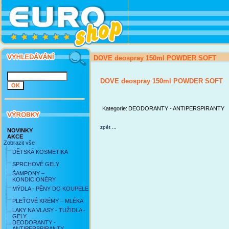
DOVE deospray 150ml POWDER SOFT
DOVE deospray 150ml POWDER SOFT
Kategorie:
DEODORANTY - ANTIPERSPIRANTY
zpět ...
NOVINKY
AKCE
Zobrazit vše
DĚTSKÁ KOSMETIKA
SPRCHOVÉ GELY
ŠAMPONY –
KONDICIONÉRY
MÝDLA - PĚNY DO KOUPELE
PLEŤOVÉ KRÉMY – MLÉKA
LAKY NA VLASY - TUŽIDLA -
GELY
DEODORANTY -
ANTIPERSPIRANTY