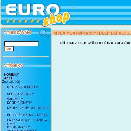
NIVEA MEN roll-on 50ml DEEP ESPRESS
Zboží nenalezeno, pravděpodobně bylo odstraněno.
NOVINKY
AKCE
Zobrazit vše
DĚTSKÁ KOSMETIKA
SPRCHOVÉ GELY
ŠAMPONY –
KONDICIONÉRY
MÝDLA - PĚNY DO KOUPELE
PLEŤOVÉ KRÉMY – MLÉKA
LAKY NA VLASY - TUŽIDLA -
GELY
DEODORANTY -
ANTIPERSPIRANTY