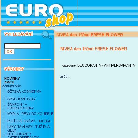
NIVEA deo 150ml FRESH FLOWER
NIVEA deo 150ml FRESH FLOWER
Kategorie:
DEODORANTY - ANTIPERSPIRANTY
zpět ...
NOVINKY
AKCE
Zobrazit vše
DĚTSKÁ KOSMETIKA
SPRCHOVÉ GELY
ŠAMPONY –
KONDICIONÉRY
MÝDLA - PĚNY DO KOUPELE
PLEŤOVÉ KRÉMY – MLÉKA
LAKY NA VLASY - TUŽIDLA -
GELY
DEODORANTY -
ANTIPERSPIRANTY