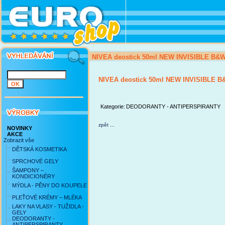
NIVEA deostick 50ml NEW INVISIBLE B&
NIVEA deostick 50ml NEW INVISIBLE 
Kategorie:
DEODORANTY - ANTIPERSPIRANTY
zpět ...
NOVINKY
AKCE
Zobrazit vše
DĚTSKÁ KOSMETIKA
SPRCHOVÉ GELY
ŠAMPONY –
KONDICIONÉRY
MÝDLA - PĚNY DO KOUPELE
PLEŤOVÉ KRÉMY – MLÉKA
LAKY NA VLASY - TUŽIDLA -
GELY
DEODORANTY -
ANTIPERSPIRANTY