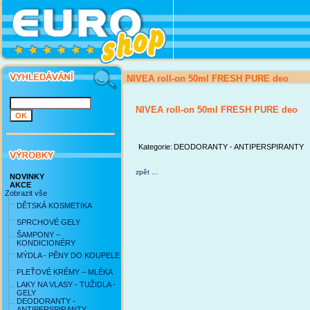
NIVEA roll-on 50ml FRESH PURE deo
NIVEA roll-on 50ml FRESH PURE deo
Kategorie:
DEODORANTY - ANTIPERSPIRANTY
zpět ...
NOVINKY
AKCE
Zobrazit vše
DĚTSKÁ KOSMETIKA
SPRCHOVÉ GELY
ŠAMPONY –
KONDICIONÉRY
MÝDLA - PĚNY DO KOUPELE
PLEŤOVÉ KRÉMY – MLÉKA
LAKY NA VLASY - TUŽIDLA -
GELY
DEODORANTY -
ANTIPERSPIRANTY