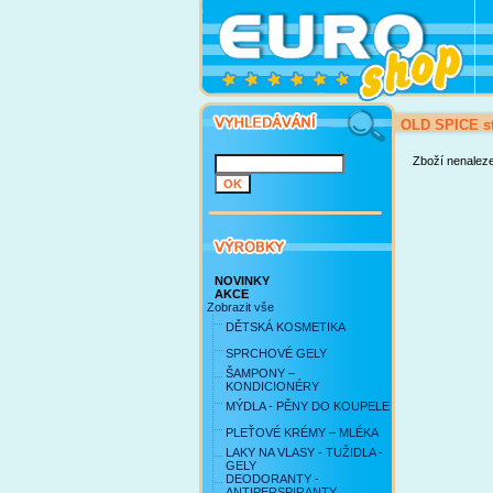
OLD SPICE s
Zboží nenalez
NOVINKY
AKCE
Zobrazit vše
DĚTSKÁ KOSMETIKA
SPRCHOVÉ GELY
ŠAMPONY –
KONDICIONÉRY
MÝDLA - PĚNY DO KOUPELE
PLEŤOVÉ KRÉMY – MLÉKA
LAKY NA VLASY - TUŽIDLA -
GELY
DEODORANTY -
ANTIPERSPIRANTY