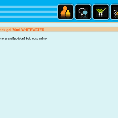
tick gel 70ml WHITEWATER
eno, pravděpodobně bylo odstraněno.