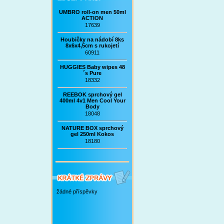
UMBRO roll-on men 50ml
ACTION
17639
Houbičky na nádobí 8ks
8x6x4,5cm s rukojetí
60911
HUGGIES Baby wipes 48
´s Pure
18332
REEBOK sprchový gel
400ml 4v1 Men Cool Your
Body
18048
NATURE BOX sprchový
gel 250ml Kokos
18180
žádné příspěvky