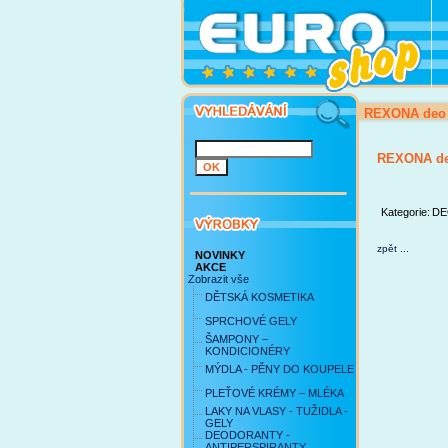
REXONA deo 
REXONA de
Kategorie:
DE
zpět ...
NOVINKY
AKCE
Zobrazit vše
DĚTSKÁ KOSMETIKA
SPRCHOVÉ GELY
ŠAMPONY –
KONDICIONÉRY
MÝDLA - PĚNY DO KOUPELE
PLEŤOVÉ KRÉMY – MLÉKA
LAKY NA VLASY - TUŽIDLA -
GELY
DEODORANTY -
ANTIPERSPIRANTY