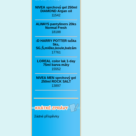
NIVEA sprchový gel 250ml
DIAMOND Argan oil
11542
ALWAYS pantyliners 20ks
Normal Fresh
18188
:D HARRY POTTER taška
5ks,
SG,Š,mléko,koule,balzám
17761
LOREAL color lak 1-day
75ml barva máty
15552
NIVEA MEN sprchový gel
250ml ROCK SALT
13897
žádné příspěvky