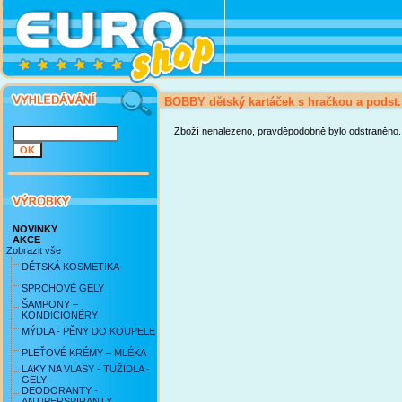
BOBBY dětský kartáček s hračkou a podst.
Zboží nenalezeno, pravděpodobně bylo odstraněno.
NOVINKY
AKCE
Zobrazit vše
DĚTSKÁ KOSMETIKA
SPRCHOVÉ GELY
ŠAMPONY –
KONDICIONÉRY
MÝDLA - PĚNY DO KOUPELE
PLEŤOVÉ KRÉMY – MLÉKA
LAKY NA VLASY - TUŽIDLA -
GELY
DEODORANTY -
ANTIPERSPIRANTY