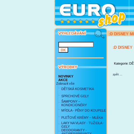
:D DISNEY MI
:D DISNEY 
Kategorie:
DĚ
zpět ...
NOVINKY
AKCE
Zobrazit vše
DĚTSKÁ KOSMETIKA
SPRCHOVÉ GELY
ŠAMPONY –
KONDICIONÉRY
MÝDLA - PĚNY DO KOUPELE
PLEŤOVÉ KRÉMY – MLÉKA
LAKY NA VLASY - TUŽIDLA -
GELY
DEODORANTY -
ANTIPERSPIRANTY