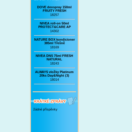
DOVE deospray 150ml
FRUITY FRESH
18257
NIVEA roll-on 50ml
PROTECT&CARE AP
14302
NATURE BOX kondicioner
385ml Třešně
18169
NIVEA DNS 75ml FRESH
NATURAL
18243
ALWAYS vložky Platinum
20ks Day&Night (3)
18014
žádné příspěvky