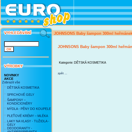
JOHNSONS Baby šampon 300ml heřmáne
JOHNSONS Baby šampon 300ml heřmán
Kategorie:
DĚTSKÁ KOSMETIKA
zpět ...
NOVINKY
AKCE
Zobrazit vše
DĚTSKÁ KOSMETIKA
SPRCHOVÉ GELY
ŠAMPONY –
KONDICIONÉRY
MÝDLA - PĚNY DO KOUPELE
PLEŤOVÉ KRÉMY – MLÉKA
LAKY NA VLASY - TUŽIDLA -
GELY
DEODORANTY -
ANTIPERSPIRANTY