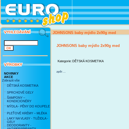
JOHNSONS baby mýdlo 2x90g med
JOHNSONS baby mýdlo 2x90g med
Kategorie:
DĚTSKÁ KOSMETIKA
zpět ...
NOVINKY
AKCE
Zobrazit vše
DĚTSKÁ KOSMETIKA
SPRCHOVÉ GELY
ŠAMPONY –
KONDICIONÉRY
MÝDLA - PĚNY DO KOUPELE
PLEŤOVÉ KRÉMY – MLÉKA
LAKY NA VLASY - TUŽIDLA -
GELY
DEODORANTY -
ANTIPERSPIRANTY