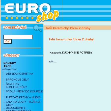
Talíř keramický 19cm 2 druhy
Talíř keramický 19cm 2 druhy
Kategorie:
KUCHYŇSKÉ POTŘEBY
zpět ...
NOVINKY
AKCE
Zobrazit vše
DĚTSKÁ KOSMETIKA
SPRCHOVÉ GELY
ŠAMPONY –
KONDICIONÉRY
MÝDLA - PĚNY DO KOUPELE
PLEŤOVÉ KRÉMY – MLÉKA
LAKY NA VLASY - TUŽIDLA -
GELY
DEODORANTY -
ANTIPERSPIRANTY