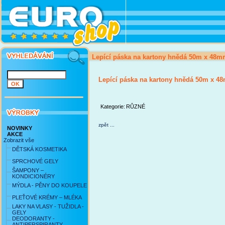
Lepící páska na kartony hnědá 50m x 48
Lepící páska na kartony hnědá 50m x 
Kategorie:
RŮZNÉ
zpět ...
NOVINKY
AKCE
Zobrazit vše
DĚTSKÁ KOSMETIKA
SPRCHOVÉ GELY
ŠAMPONY –
KONDICIONÉRY
MÝDLA - PĚNY DO KOUPELE
PLEŤOVÉ KRÉMY – MLÉKA
LAKY NA VLASY - TUŽIDLA -
GELY
DEODORANTY -
ANTIPERSPIRANTY