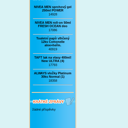
NIVEA MEN sprchový gel
250ml POWER
14928
NIVEA MEN roll-on 50ml
FRESH OCEAN deo
17086
Toaletní papír vlhčený
12ks Cottonelle
aloe+heřm.
40919
TAFT lak na vlasy 400ml!
New ULTRA (4)
17793
ALWAYS vložky Platinum
30ks Normal (1)
18358
žádné příspěvky