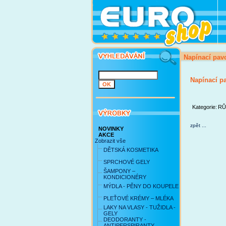
Napínací pav
Napínací p
Kategorie:
RŮ
zpět ...
NOVINKY
AKCE
Zobrazit vše
DĚTSKÁ KOSMETIKA
SPRCHOVÉ GELY
ŠAMPONY –
KONDICIONÉRY
MÝDLA - PĚNY DO KOUPELE
PLEŤOVÉ KRÉMY – MLÉKA
LAKY NA VLASY - TUŽIDLA -
GELY
DEODORANTY -
ANTIPERSPIRANTY