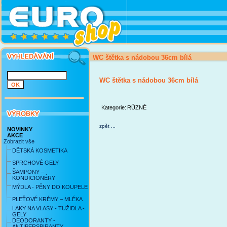
WC štětka s nádobou 36cm bílá
WC štětka s nádobou 36cm bílá
Kategorie:
RŮZNÉ
zpět ...
NOVINKY
AKCE
Zobrazit vše
DĚTSKÁ KOSMETIKA
SPRCHOVÉ GELY
ŠAMPONY –
KONDICIONÉRY
MÝDLA - PĚNY DO KOUPELE
PLEŤOVÉ KRÉMY – MLÉKA
LAKY NA VLASY - TUŽIDLA -
GELY
DEODORANTY -
ANTIPERSPIRANTY