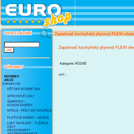
Zapalovač kuchyňský plynový FLEXI ohebn
Zapalovač kuchyňský plynový FLEXI ohe
Kategorie:
RŮZNÉ
zpět ...
NOVINKY
AKCE
Zobrazit vše
DĚTSKÁ KOSMETIKA
SPRCHOVÉ GELY
ŠAMPONY –
KONDICIONÉRY
MÝDLA - PĚNY DO KOUPELE
PLEŤOVÉ KRÉMY – MLÉKA
LAKY NA VLASY - TUŽIDLA -
GELY
DEODORANTY -
ANTIPERSPIRANTY