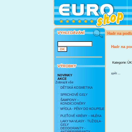
Hadr na podl
Hadr na po
Kategorie:
ÚK
zpět ...
NOVINKY
AKCE
Zobrazit vše
DĚTSKÁ KOSMETIKA
SPRCHOVÉ GELY
ŠAMPONY –
KONDICIONÉRY
MÝDLA - PĚNY DO KOUPELE
PLEŤOVÉ KRÉMY – MLÉKA
LAKY NA VLASY - TUŽIDLA -
GELY
DEODORANTY -
ANTIPERSPIRANTY