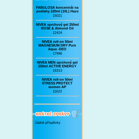
FABULOSA koncentrát na
podlahy 220ml (10L) Haze
15021
NIVEA sprchový gel 250ml
ROSE & Almond Oil
12424
NIVEA roll-on 50ml
MAGNESIUM DRY Pure
Aqua -DEO
17996
NIVEA MEN sprchový gel
250ml ACTIVE ENERGY
16313
NIVEA roll-on 50ml
STRESS PROTECT
women AP
11623
žádné příspěvky