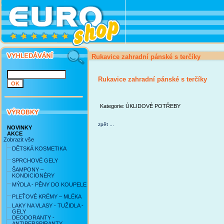
Rukavice zahradní pánské s terčíky
Rukavice zahradní pánské s terčíky
Kategorie:
ÚKLIDOVÉ POTŘEBY
zpět ...
NOVINKY
AKCE
Zobrazit vše
DĚTSKÁ KOSMETIKA
SPRCHOVÉ GELY
ŠAMPONY –
KONDICIONÉRY
MÝDLA - PĚNY DO KOUPELE
PLEŤOVÉ KRÉMY – MLÉKA
LAKY NA VLASY - TUŽIDLA -
GELY
DEODORANTY -
ANTIPERSPIRANTY