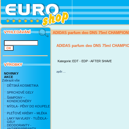
ADIDAS parfum deo DNS 75ml CHAMPIONS
ADIDAS parfum deo DNS 75ml CHAMPIO
Kategorie:
EDT - EDP - AFTER SHAVE
zpět ...
NOVINKY
AKCE
Zobrazit vše
DĚTSKÁ KOSMETIKA
SPRCHOVÉ GELY
ŠAMPONY –
KONDICIONÉRY
MÝDLA - PĚNY DO KOUPELE
PLEŤOVÉ KRÉMY – MLÉKA
LAKY NA VLASY - TUŽIDLA -
GELY
DEODORANTY -
ANTIPERSPIRANTY