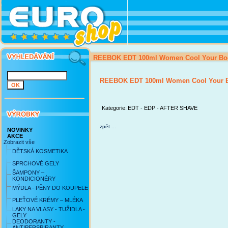
REEBOK EDT 100ml Women Cool Your Bo
REEBOK EDT 100ml Women Cool Your 
Kategorie:
EDT - EDP - AFTER SHAVE
zpět ...
NOVINKY
AKCE
Zobrazit vše
DĚTSKÁ KOSMETIKA
SPRCHOVÉ GELY
ŠAMPONY –
KONDICIONÉRY
MÝDLA - PĚNY DO KOUPELE
PLEŤOVÉ KRÉMY – MLÉKA
LAKY NA VLASY - TUŽIDLA -
GELY
DEODORANTY -
ANTIPERSPIRANTY