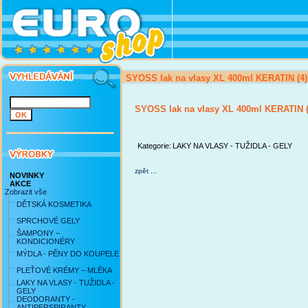
SYOSS lak na vlasy XL 400ml KERATIN (4)
SYOSS lak na vlasy XL 400ml KERATIN (
Kategorie:
LAKY NA VLASY - TUŽIDLA - GELY
zpět ...
NOVINKY
AKCE
Zobrazit vše
DĚTSKÁ KOSMETIKA
SPRCHOVÉ GELY
ŠAMPONY –
KONDICIONÉRY
MÝDLA - PĚNY DO KOUPELE
PLEŤOVÉ KRÉMY – MLÉKA
LAKY NA VLASY - TUŽIDLA -
GELY
DEODORANTY -
ANTIPERSPIRANTY