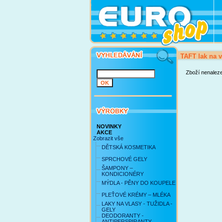
TAFT lak na 
Zboží nenalez
NOVINKY
AKCE
Zobrazit vše
DĚTSKÁ KOSMETIKA
SPRCHOVÉ GELY
ŠAMPONY –
KONDICIONÉRY
MÝDLA - PĚNY DO KOUPELE
PLEŤOVÉ KRÉMY – MLÉKA
LAKY NA VLASY - TUŽIDLA -
GELY
DEODORANTY -
ANTIPERSPIRANTY