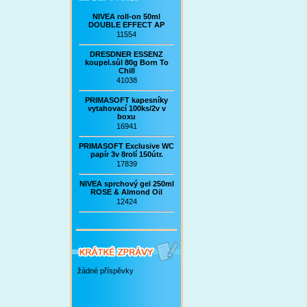
NIVEA roll-on 50ml
DOUBLE EFFECT AP
11554
DRESDNER ESSENZ
koupel.sůl 80g Born To
Chill
41038
PRIMASOFT kapesníky
vytahovací 100ks/2v v
boxu
16941
PRIMASOFT Exclusive WC
papír 3v 8rolí 150útr.
17839
NIVEA sprchový gel 250ml
ROSE & Almond Oil
12424
žádné příspěvky