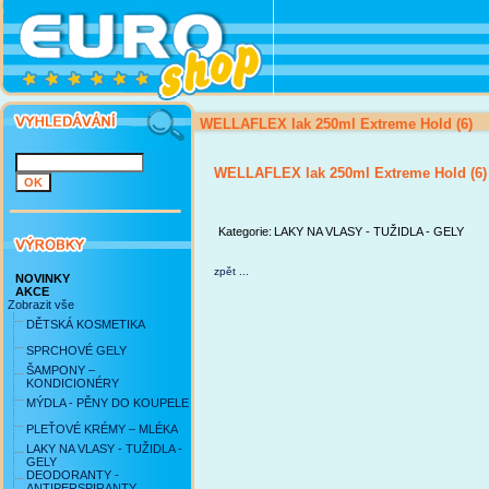
WELLAFLEX lak 250ml Extreme Hold (6)
WELLAFLEX lak 250ml Extreme Hold (6)
Kategorie:
LAKY NA VLASY - TUŽIDLA - GELY
zpět ...
NOVINKY
AKCE
Zobrazit vše
DĚTSKÁ KOSMETIKA
SPRCHOVÉ GELY
ŠAMPONY –
KONDICIONÉRY
MÝDLA - PĚNY DO KOUPELE
PLEŤOVÉ KRÉMY – MLÉKA
LAKY NA VLASY - TUŽIDLA -
GELY
DEODORANTY -
ANTIPERSPIRANTY